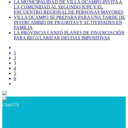
LA MUNICIPALIDAD DE VILLA OCAMPO INVITA A
LA COMUNIDAD AL SEGUNDO JUPE Y EL
ENCUENTRO REGIONAL DE PERSONAS MAYORES
VILLA OCAMPO SE PREPARA PARA UNA TARDE DE
INTERCAMBIO DE FIGURITAS Y ACTIVIDADES EN
FAMILIA
LA PROVINCIA LANZÓ PLANES DE FINANCIACIÓN
PARA REGULARIZAR DEUDAS IMPOSITIVAS
1
2
3
4
5
6
ChatVOt