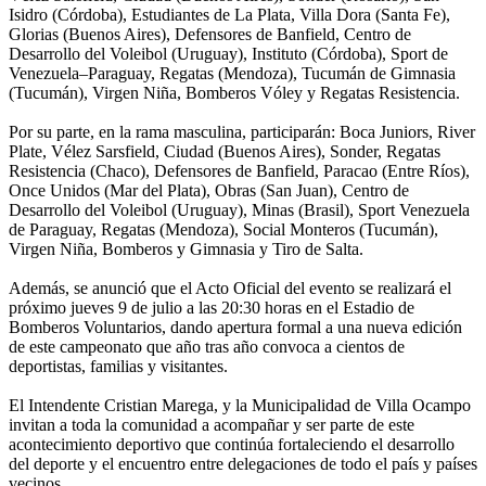
Isidro (Córdoba), Estudiantes de La Plata, Villa Dora (Santa Fe),
Glorias (Buenos Aires), Defensores de Banfield, Centro de
Desarrollo del Voleibol (Uruguay), Instituto (Córdoba), Sport de
Venezuela–Paraguay, Regatas (Mendoza), Tucumán de Gimnasia
(Tucumán), Virgen Niña, Bomberos Vóley y Regatas Resistencia.
Por su parte, en la rama masculina, participarán: Boca Juniors, River
Plate, Vélez Sarsfield, Ciudad (Buenos Aires), Sonder, Regatas
Resistencia (Chaco), Defensores de Banfield, Paracao (Entre Ríos),
Once Unidos (Mar del Plata), Obras (San Juan), Centro de
Desarrollo del Voleibol (Uruguay), Minas (Brasil), Sport Venezuela
de Paraguay, Regatas (Mendoza), Social Monteros (Tucumán),
Virgen Niña, Bomberos y Gimnasia y Tiro de Salta.
Además, se anunció que el Acto Oficial del evento se realizará el
próximo jueves 9 de julio a las 20:30 horas en el Estadio de
Bomberos Voluntarios, dando apertura formal a una nueva edición
de este campeonato que año tras año convoca a cientos de
deportistas, familias y visitantes.
El Intendente Cristian Marega, y la Municipalidad de Villa Ocampo
invitan a toda la comunidad a acompañar y ser parte de este
acontecimiento deportivo que continúa fortaleciendo el desarrollo
del deporte y el encuentro entre delegaciones de todo el país y países
vecinos.