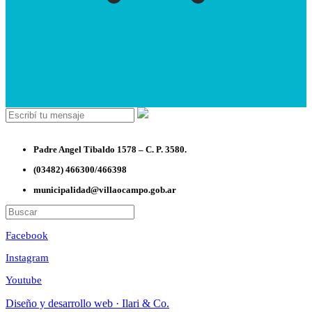
Padre Angel Tibaldo 1578 – C. P. 3580.
(03482) 466300/466398
municipalidad@villaocampo.gob.ar
Facebook
Instagram
Youtube
Diseño y desarrollo web · Ilari & Co.