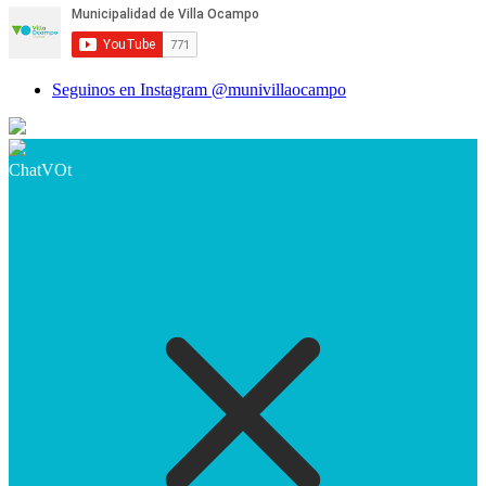
Seguinos en Instagram @munivillaocampo
ChatVOt