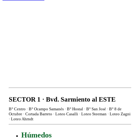
Húmedos
Restos de comida, papel y cartón sucio, sanitarios en bolsa
Secos
Cartón, telgopor, plásticos, papel, vidrio, metal.
SECTOR 1 · Bvd. Sarmiento al ESTE
B° Centro · B° Ocampo Samanés · B° Hostal · B° San José · B° 8 de
Octubre · Cortada Barreto · Loteo Casalli · Loteo Steeman · Loteo Zagni
· Loteo Ahrndt
Húmedos