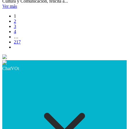
Cultura y Comunicación, felicita a...
Ver más
1
2
3
4
…
217
ChatVOt