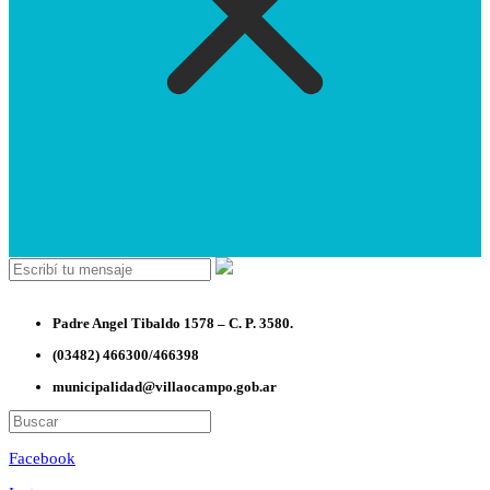
Padre Angel Tibaldo 1578 – C. P. 3580.
(03482) 466300/466398
municipalidad@villaocampo.gob.ar
Facebook